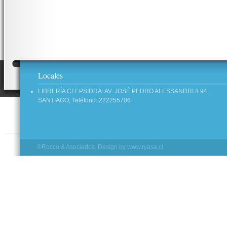
Locales
LIBRERÍA CLEPSIDRA: AV. JOSÉ PEDRO ALESSANDRI # 94,
SANTIAGO, Teléfono: 222255706
©Rocco & Asociados. Design by
www.ryasa.cl