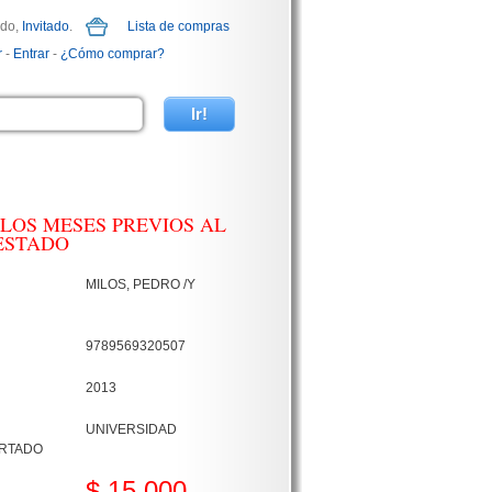
ido,
Invitado
.
Lista de compras
r
-
Entrar
-
¿Cómo comprar?
 LOS MESES PREVIOS AL
ESTADO
MILOS, PEDRO /Y
9789569320507
2013
UNIVERSIDAD
RTADO
$ 15.000