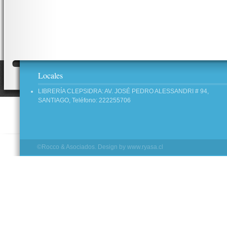
Locales
LIBRERÍA CLEPSIDRA: AV. JOSÉ PEDRO ALESSANDRI # 94,
SANTIAGO, Teléfono: 222255706
©Rocco & Asociados. Design by
www.ryasa.cl