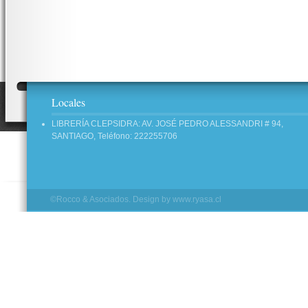
Locales
LIBRERÍA CLEPSIDRA: AV. JOSÉ PEDRO ALESSANDRI # 94,
SANTIAGO, Teléfono: 222255706
©Rocco & Asociados. Design by
www.ryasa.cl