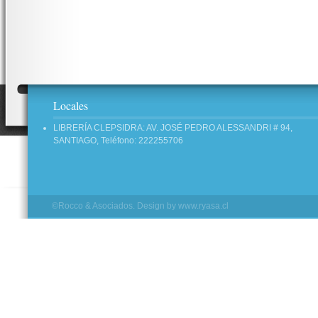
Locales
LIBRERÍA CLEPSIDRA: AV. JOSÉ PEDRO ALESSANDRI # 94,
SANTIAGO, Teléfono: 222255706
©Rocco & Asociados. Design by
www.ryasa.cl