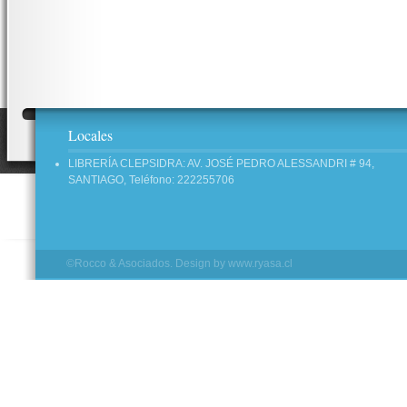
Locales
LIBRERÍA CLEPSIDRA: AV. JOSÉ PEDRO ALESSANDRI # 94,
SANTIAGO, Teléfono: 222255706
©Rocco & Asociados. Design by
www.ryasa.cl