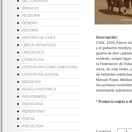
DICCIONARIOS
ENSAYOS
FILOSOFIA
GENERO
HISTORIA
Descripción:
HISTORIA DE CHILE
Chile, 1920. A poco m
LIBROS INFANTILES
y el gobierno moviliza
LINGUISTICA
guerra de don Ladislao
contexto, surgen ligas
LITERATURA
la Federación de Estud
LITERATURA COMPLEMENTARIA
inicia, de este modo, 
LITERATURA JUVENIL
de brillantes intelec
Manuel Rojas. Mediante
NEGOCIOS
los primeros movimient
NOVELA HISTORICA
movimiento subversiv
PASATIEMPOS
* Producto sujeto a d
PEDAGOGIA
PERIODISMO
POESIA
PSICOLOGIA
Cantidad