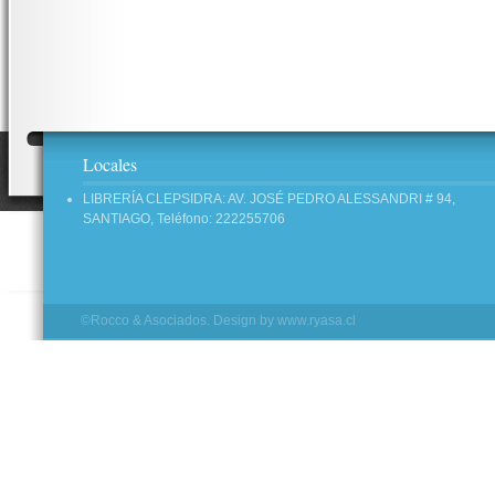
Locales
LIBRERÍA CLEPSIDRA: AV. JOSÉ PEDRO ALESSANDRI # 94,
SANTIAGO, Teléfono: 222255706
©Rocco & Asociados. Design by
www.ryasa.cl