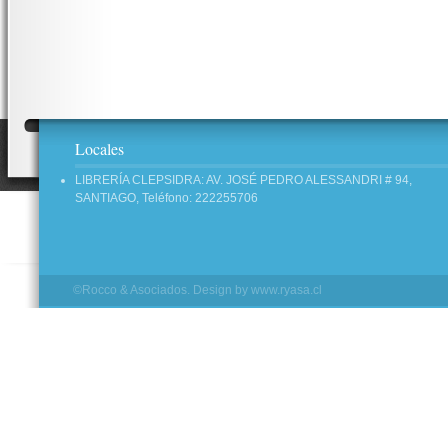
Locales
LIBRERÍA CLEPSIDRA: AV. JOSÉ PEDRO ALESSANDRI # 94,
SANTIAGO, Teléfono: 222255706
©Rocco & Asociados. Design by
www.ryasa.cl