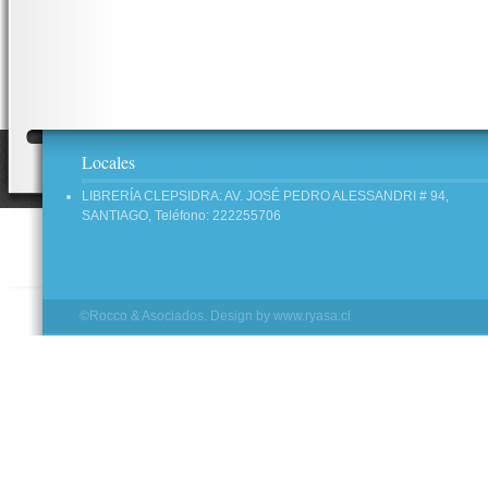
Locales
LIBRERÍA CLEPSIDRA: AV. JOSÉ PEDRO ALESSANDRI # 94,
SANTIAGO, Teléfono: 222255706
©Rocco & Asociados. Design by
www.ryasa.cl