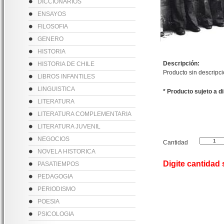
DICCIONARIOS
ENSAYOS
FILOSOFIA
GENERO
HISTORIA
Descripción:
HISTORIA DE CHILE
Producto sin descripc
LIBROS INFANTILES
LINGUISTICA
* Producto sujeto a d
LITERATURA
LITERATURA COMPLEMENTARIA
LITERATURA JUVENIL
NEGOCIOS
Cantidad
NOVELA HISTORICA
Digite cantidad
PASATIEMPOS
PEDAGOGIA
PERIODISMO
POESIA
PSICOLOGIA