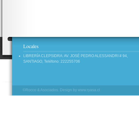
Locales
LIBRERÍA CLEPSIDRA: AV. JOSÉ PEDRO ALESSANDRI # 94,
SANTIAGO, Teléfono: 222255706
©Rocco & Asociados. Design by
www.ryasa.cl