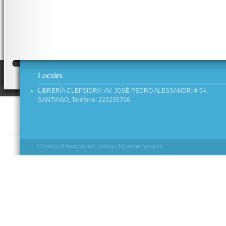
Locales
LIBRERÍA CLEPSIDRA: AV. JOSÉ PEDRO ALESSANDRI # 94,
SANTIAGO, Teléfono: 222255706
©Rocco & Asociados. Design by
www.ryasa.cl