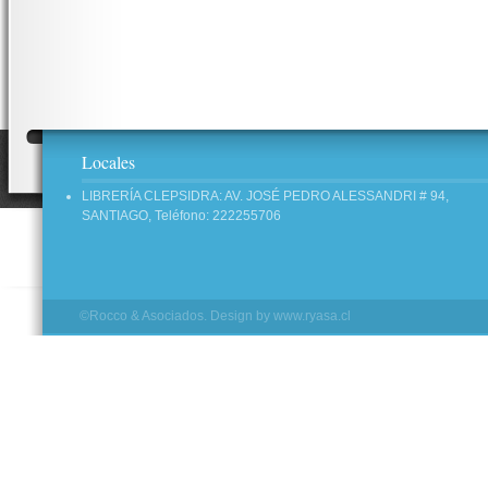
Locales
LIBRERÍA CLEPSIDRA: AV. JOSÉ PEDRO ALESSANDRI # 94,
SANTIAGO, Teléfono: 222255706
©Rocco & Asociados. Design by
www.ryasa.cl