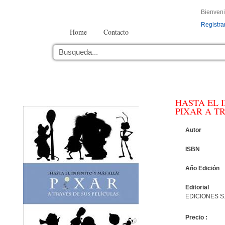
Bienven
Registra
Home
Contacto
HASTA EL 
PIXAR A T
Autor
ISBN
Año Edición
Editorial
EDICIONES S.
Precio :