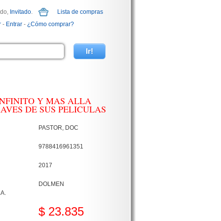
ido,
Invitado
.
Lista de compras
r
-
Entrar
-
¿Cómo comprar?
INFINITO Y MAS ALLA
RAVES DE SUS PELICULAS
PASTOR, DOC
9788416961351
2017
DOLMEN
A.
$ 23.835