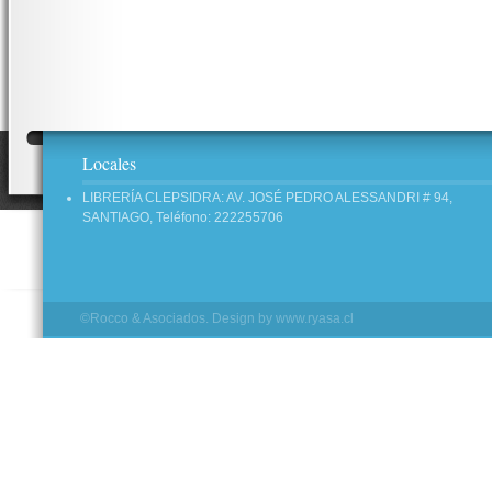
Locales
LIBRERÍA CLEPSIDRA: AV. JOSÉ PEDRO ALESSANDRI # 94,
SANTIAGO, Teléfono: 222255706
©Rocco & Asociados. Design by
www.ryasa.cl