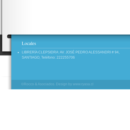
Locales
LIBRERÍA CLEPSIDRA: AV. JOSÉ PEDRO ALESSANDRI # 94,
SANTIAGO, Teléfono: 222255706
©Rocco & Asociados. Design by
www.ryasa.cl