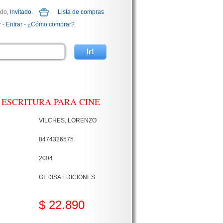
ido,
Invitado
.
Lista de compras
r
-
Entrar
-
¿Cómo comprar?
 ESCRITURA PARA CINE
VILCHES, LORENZO
8474326575
2004
GEDISA EDICIONES
$ 22.890