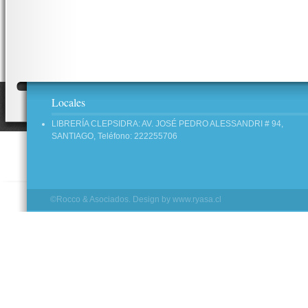
Locales
LIBRERÍA CLEPSIDRA: AV. JOSÉ PEDRO ALESSANDRI # 94,
SANTIAGO, Teléfono: 222255706
©Rocco & Asociados. Design by
www.ryasa.cl