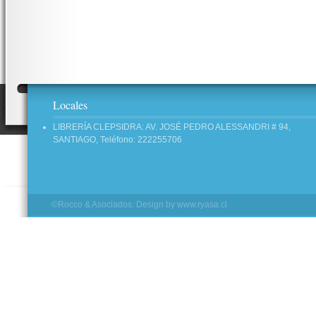
Locales
LIBRERÍA CLEPSIDRA: AV. JOSÉ PEDRO ALESSANDRI # 94,
SANTIAGO, Teléfono: 222255706
©Rocco & Asociados. Design by
www.ryasa.cl