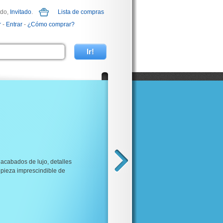
ido,
Invitado
.
Lista de compras
r
-
Entrar
-
¿Cómo comprar?
acabados de lujo, detalles
 pieza imprescindible de