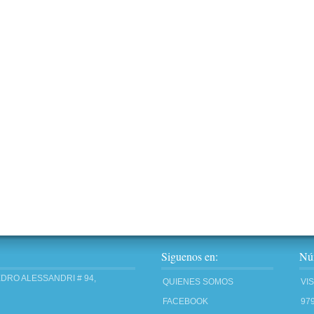
Siguenos en:
Núm
EDRO ALESSANDRI # 94,
QUIENES SOMOS
VI
FACEBOOK
97