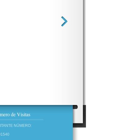
ero de Visitas
SITANTE NÚMERO:
91540