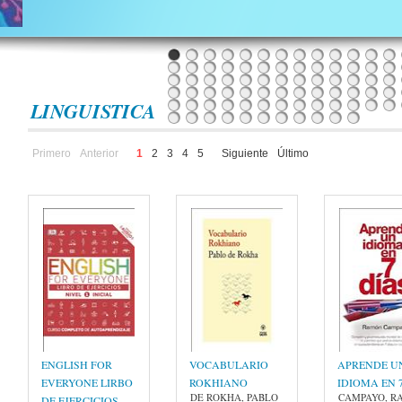
LINGUISTICA
Primero
Anterior
1
2
3
4
5
Siguiente
Último
ENGLISH FOR
VOCABULARIO
APRENDE U
EVERYONE LIRBO
ROKHIANO
IDIOMA EN 
DE ROKHA, PABLO
CAMPAYO, R
DE EJERCICIOS