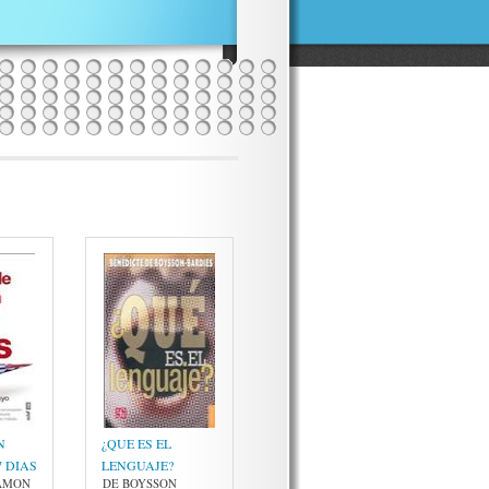
N
¿QUE ES EL
7 DIAS
LENGUAJE?
AMON
DE BOYSSON