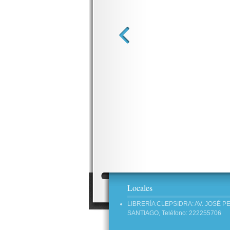
Locales
LIBRERÍA CLEPSIDRA: AV. JOSÉ P
SANTIAGO, Teléfono: 222255706