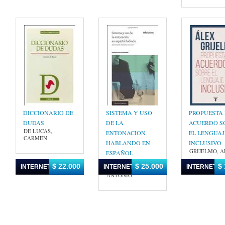
DICCIONARIO DE
SISTEMA Y USO
PROPUESTA
DUDAS
DE LA
ACUERDO S
DE LUCAS,
ENTONACION
EL LENGUAJ
CARMEN
HABLANDO EN
INCLUSIVO
GRIJELMO, 
ESPAÑOL
HIDALGO
$ 22.000
$ 25.000
$ 
INTERNET
INTERNET
INTERNET
NAVARRO,
ANTONIO