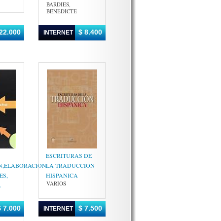
BARDIES,
BENEDICTE
22.000
$ 8.400
INTERNET
ESCRITURAS DE
N,ELABORACION
LA TRADUCCION
ES,
HISPANICA
VARIOS
L
A
$ 7.000
$ 7.500
INTERNET
A