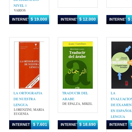
NIVEL 1
VARIOS
$ 19.000
$ 12.000
$ 
INTERNET
INTERNET
INTERNET
LA ORTOGRAFIA
TRADUCIR DEL
LA
DE NUESTRA
ARABE
EVALUACIO
DE EPALZA, MIKEL
LENGUA
DE EXAMEN
LORENZINI, MARIA
EN ESPAÑO
EUGENIA
LENGUA
EXTRANJER
$ 7.601
$ 18.690
INTERNET
INTERNET
INTERNET
PRATI, SILVI