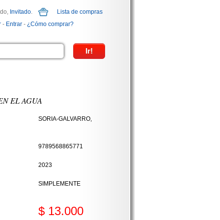
ido,
Invitado
.
Lista de compras
r
-
Entrar
-
¿Cómo comprar?
EN EL AGUA
SORIA-GALVARRO,
9789568865771
2023
SIMPLEMENTE
$ 13.000