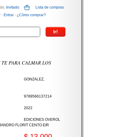
ido,
Invitado
.
Lista de compras
r
-
Entrar
-
¿Cómo comprar?
 TE PARA CALMAR LOS
GONZALEZ,
9789566137214
2022
EDICIONES OVEROL
JANDRO FLORIT CENTO EIR
$ 13.000