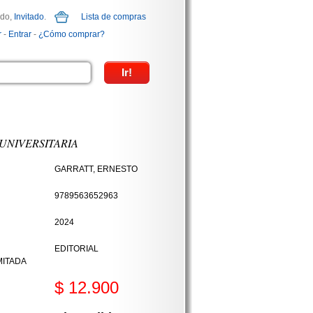
ido,
Invitado
.
Lista de compras
r
-
Entrar
-
¿Cómo comprar?
UNIVERSITARIA
GARRATT, ERNESTO
9789563652963
2024
EDITORIAL
MITADA
$ 12.900