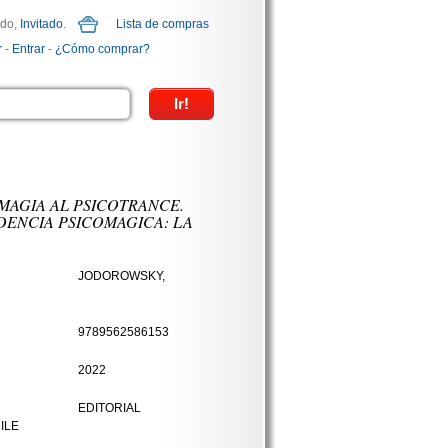
ido,
Invitado
.
Lista de compras
r
-
Entrar
-
¿Cómo comprar?
MAGIA AL PSICOTRANCE.
ENCIA PSICOMAGICA: LA
JODOROWSKY,
9789562586153
2022
EDITORIAL
ILE