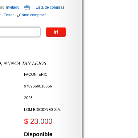
ido,
Invitado
.
Lista de compras
r
-
Entrar
-
¿Cómo comprar?
, NUNCA TAN LEJOS
FACON, ERIC
9789560018656
2025
LOM EDICIONES S.A.
$ 23.000
Disponible