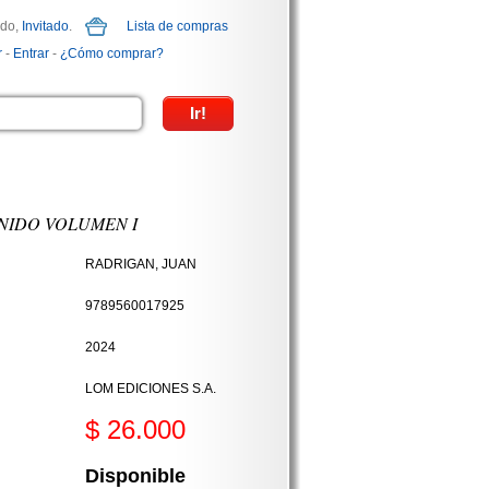
ido,
Invitado
.
Lista de compras
r
-
Entrar
-
¿Cómo comprar?
NIDO VOLUMEN I
RADRIGAN, JUAN
9789560017925
2024
LOM EDICIONES S.A.
$ 26.000
Disponible