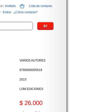
ido,
Invitado
.
Lista de compras
r
-
Entrar
-
¿Cómo comprar?
VARIOS AUTORES
9789560005618
2015
LOM EDICIONES
$ 26.000