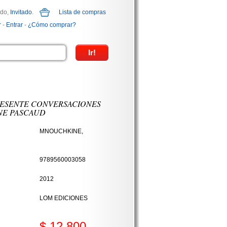
ido,
Invitado
.
Lista de compras
r
-
Entrar
-
¿Cómo comprar?
RESENTE CONVERSACIONES
NE PASCAUD
MNOUCHKINE,
9789560003058
2012
LOM EDICIONES
$ 12.800