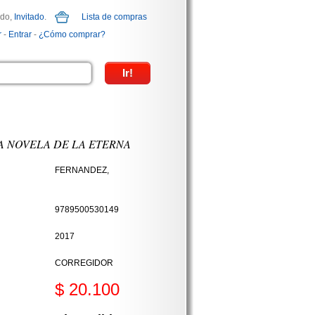
ido,
Invitado
.
Lista de compras
r
-
Entrar
-
¿Cómo comprar?
A NOVELA DE LA ETERNA
FERNANDEZ,
9789500530149
2017
CORREGIDOR
$ 20.100