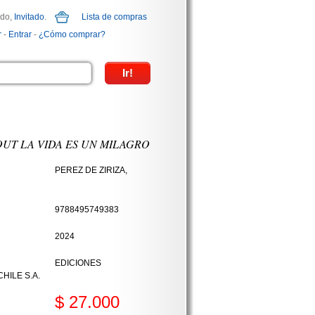
ido,
Invitado
.
Lista de compras
r
-
Entrar
-
¿Cómo comprar?
UT LA VIDA ES UN MILAGRO
PEREZ DE ZIRIZA,
9788495749383
2024
EDICIONES
HILE S.A.
$ 27.000