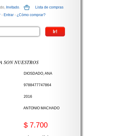
ido,
Invitado
.
Lista de compras
r
-
Entrar
-
¿Cómo comprar?
A SON NUESTROS
DIOSDADO, ANA
9788477747864
2016
ANTONIO MACHADO
$ 7.700