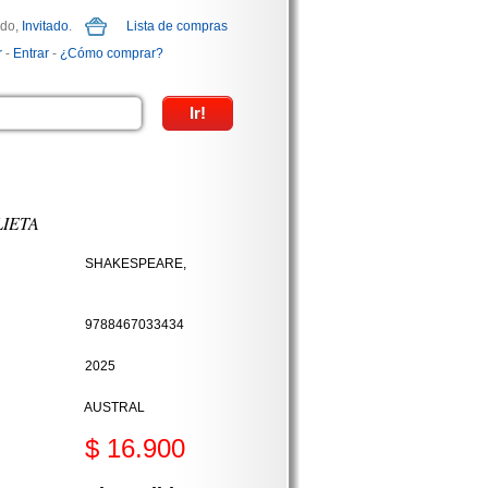
ido,
Invitado
.
Lista de compras
r
-
Entrar
-
¿Cómo comprar?
IETA
SHAKESPEARE,
9788467033434
2025
AUSTRAL
$ 16.900