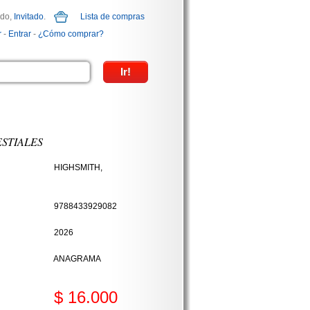
ido,
Invitado
.
Lista de compras
r
-
Entrar
-
¿Cómo comprar?
STIALES
HIGHSMITH,
9788433929082
2026
ANAGRAMA
$ 16.000