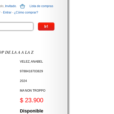
ido,
Invitado
.
Lista de compras
r
-
Entrar
-
¿Cómo comprar?
P DE LA A A LA Z
VELEZ, ANABEL
9788418703829
2024
MA NON TROPPO
$ 23.900
Disponible