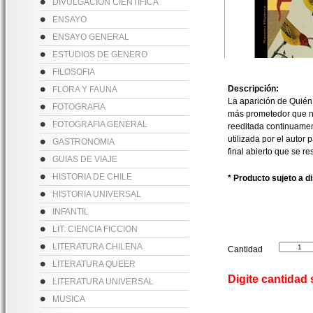
DIVULGACION CIENTIFICA
ENSAYO
ENSAYO GENERAL
ESTUDIOS DE GENERO
FILOSOFIA
Descripción:
FLORA Y FAUNA
La aparición de Quién 
FOTOGRAFIA
más prometedor que nu
FOTOGRAFIA GENERAL
reeditada continuament
utilizada por el autor
GASTRONOMIA
final abierto que se r
GUIAS DE VIAJE
HISTORIA DE CHILE
* Producto sujeto a d
HISTORIA UNIVERSAL
INFANTIL
LIT. CIENCIA FICCION
LITERATURA CHILENA
Cantidad
LITERATURA QUEER
Digite cantidad
LITERATURA UNIVERSAL
MUSICA