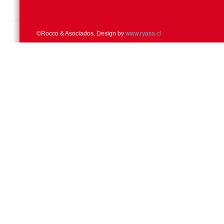
©Rocco & Asociados. Design by
www.ryasa.cl