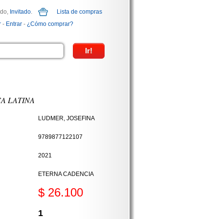
ido,
Invitado
.
Lista de compras
r
-
Entrar
-
¿Cómo comprar?
A LATINA
LUDMER, JOSEFINA
9789877122107
2021
ETERNA CADENCIA
$ 26.100
1