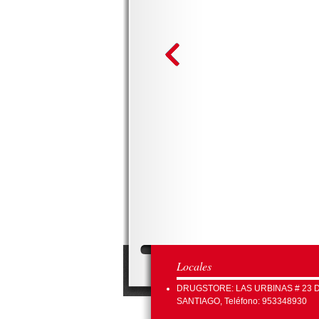
Locales
DRUGSTORE: LAS URBINAS # 23 
SANTIAGO, Teléfono: 953348930