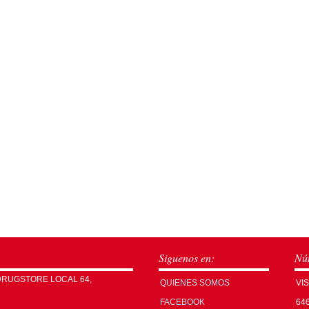
Siguenos en:
Núm
DRUGSTORE LOCAL 64,
QUIENES SOMOS
VI
FACEBOOK
64