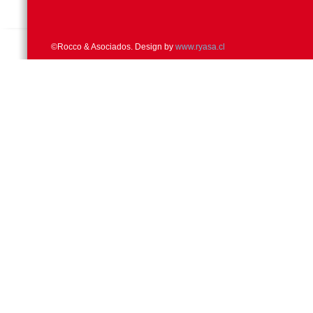
©Rocco & Asociados. Design by
www.ryasa.cl