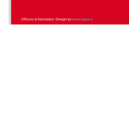
©Rocco & Asociados. Design by
www.ryasa.cl