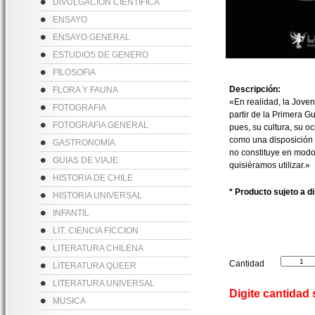
DIVULGACION CIENTIFICA
ENSAYO
ENSAYO GENERAL
ESTUDIOS DE GENERO
FILOSOFIA
Descripción:
FLORA Y FAUNA
«En realidad, la Joven
FOTOGRAFIA
partir de la Primera G
FOTOGRAFIA GENERAL
pues, su cultura, su o
como una disposición 
GASTRONOMIA
no constituye en modo 
GUIAS DE VIAJE
quisiéramos utilizar.»
HISTORIA DE CHILE
* Producto sujeto a d
HISTORIA UNIVERSAL
INFANTIL
LIT. CIENCIA FICCION
LITERATURA CHILENA
Cantidad
LITERATURA QUEER
LITERATURA UNIVERSAL
Digite cantidad
MUSICA