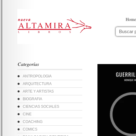
Home
Categorías
ANTROPOLOGIA
ARQUITECTURA
ARTE Y ARTISTAS
BIOGRAFIA
CIENCIAS SOCIALES
CINE
COACHING
COMICS