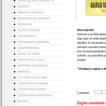
DIVULGACION CIENTIFICA
ENSAYO
ENSAYO GENERAL
ESTUDIOS DE GENERO
FILOSOFIA
Descripción:
FLORA Y FAUNA
Antonia y la niña debe
FOTOGRAFIA
algo que no está explíc
FOTOGRAFIA GENERAL
adultos, lo necesario 
siempre sucede cuando
GASTRONOMIA
eso es precisamente d
GUIAS DE VIAJE
colores, su narrativa
HISTORIA DE CHILE
propia.
HISTORIA UNIVERSAL
* Producto sujeto a d
INFANTIL
LIT. CIENCIA FICCION
LITERATURA CHILENA
LITERATURA QUEER
Cantidad
LITERATURA UNIVERSAL
MUSICA
Digite cantidad