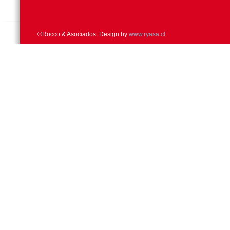
©Rocco & Asociados. Design by
www.ryasa.cl