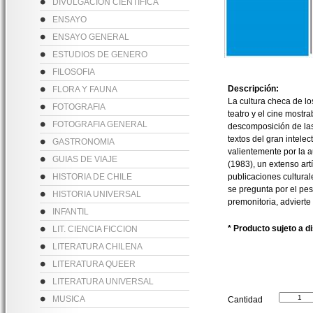
DIVULGACION CIENTIFICA
ENSAYO
ENSAYO GENERAL
ESTUDIOS DE GENERO
FILOSOFIA
Descripción:
FLORA Y FAUNA
La cultura checa de lo
FOTOGRAFIA
teatro y el cine mostr
FOTOGRAFIA GENERAL
descomposición de las 
textos del gran intele
GASTRONOMIA
valientemente por la a
GUIAS DE VIAJE
(1983), un extenso art
HISTORIA DE CHILE
publicaciones cultural
se pregunta por el pes
HISTORIA UNIVERSAL
premonitoria, advierte
INFANTIL
* Producto sujeto a d
LIT. CIENCIA FICCION
LITERATURA CHILENA
LITERATURA QUEER
LITERATURA UNIVERSAL
MUSICA
Cantidad