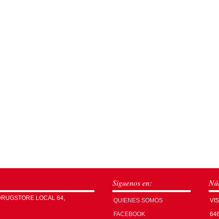
Siguenos en:
Núm
DRUGSTORE LOCAL 64,
QUIENES SOMOS
VI
FACEBOOK
64