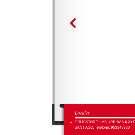
Locales
DRUGSTORE: LAS URBINAS # 23 
SANTIAGO, Teléfono: 953348930