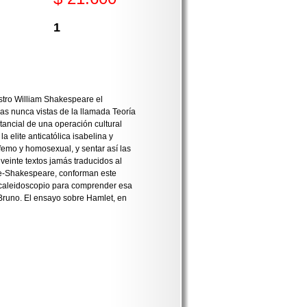
1
stro William Shakespeare el
bas nunca vistas de la llamada Teoría
stancial de una operación cultural
 elite anticatólica isabelina y
femo y homosexual, y sentar así las
 veinte textos jamás traducidos al
we-Shakespeare, conforman este
un caleidoscopio para comprender esa
 Bruno. El ensayo sobre Hamlet, en