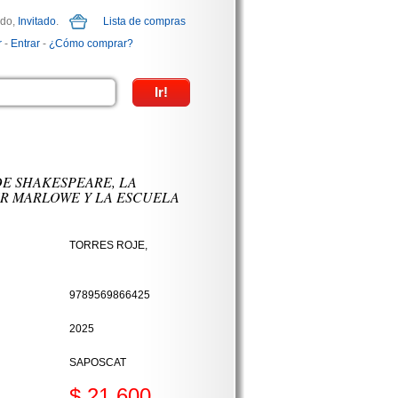
ido,
Invitado
.
Lista de compras
r
-
Entrar
-
¿Cómo comprar?
E SHAKESPEARE, LA
R MARLOWE Y LA ESCUELA
TORRES ROJE,
9789569866425
2025
SAPOSCAT
$ 21.600