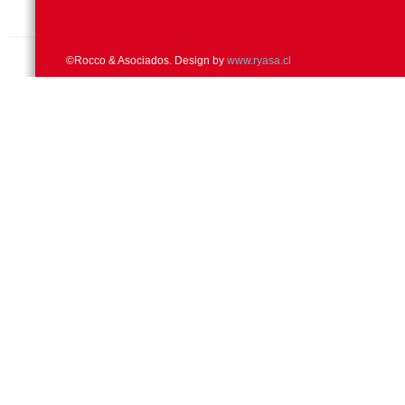
©Rocco & Asociados. Design by
www.ryasa.cl