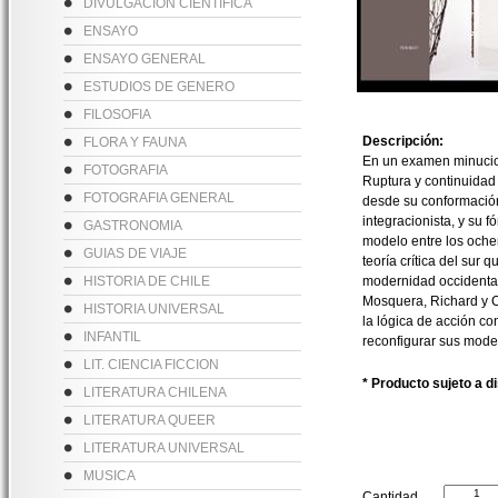
DIVULGACION CIENTIFICA
ENSAYO
ENSAYO GENERAL
ESTUDIOS DE GENERO
FILOSOFIA
Descripción:
FLORA Y FAUNA
En un examen minucioso
FOTOGRAFIA
Ruptura y continuidad
FOTOGRAFIA GENERAL
desde su conformación
integracionista, y su f
GASTRONOMIA
modelo entre los oche
GUIAS DE VIAJE
teoría crítica del sur
HISTORIA DE CHILE
modernidad occidental
Mosquera, Richard y C
HISTORIA UNIVERSAL
la lógica de acción con
INFANTIL
reconfigurar sus model
LIT. CIENCIA FICCION
* Producto sujeto a d
LITERATURA CHILENA
LITERATURA QUEER
LITERATURA UNIVERSAL
MUSICA
Cantidad