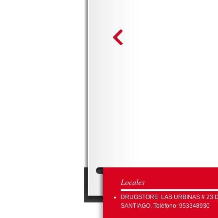
Locales
DRUGSTORE: LAS URBINAS # 23 
SANTIAGO, Teléfono: 953348930