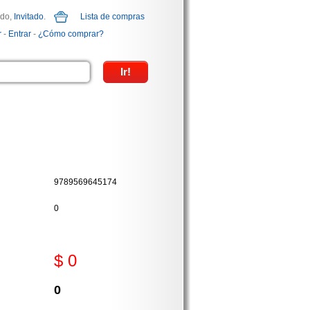
ido,
Invitado
.
Lista de compras
r
-
Entrar
-
¿Cómo comprar?
9789569645174
0
$ 0
0