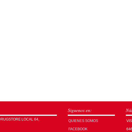
Siguenos en:
Núm
DRUGSTORE LOCAL 64,
QUIENES SOMOS
VI
FACEBOOK
64