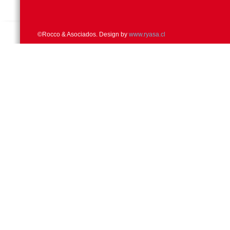
©Rocco & Asociados. Design by
www.ryasa.cl