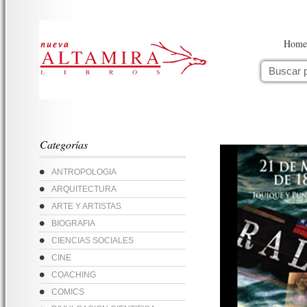
Home
Categorías
ANTROPOLOGIA
ARQUITECTURA
ARTE Y ARTISTAS
BIOGRAFIA
CIENCIAS SOCIALES
CINE
COACHING
COMICS