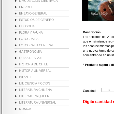
DIVULGACION CIENTIFICA
ENSAYO
ENSAYO GENERAL
ESTUDIOS DE GENERO
FILOSOFIA
Descripción:
FLORA Y FAUNA
Las acciones del 21 d
FOTOGRAFIA
que en sí mismos repr
FOTOGRAFIA GENERAL
los acontecimientos p
una nueva forma de co
GASTRONOMIA
concentrando en un li
GUIAS DE VIAJE
HISTORIA DE CHILE
* Producto sujeto a d
HISTORIA UNIVERSAL
INFANTIL
LIT. CIENCIA FICCION
LITERATURA CHILENA
Cantidad
LITERATURA QUEER
Digite cantidad
LITERATURA UNIVERSAL
MUSICA