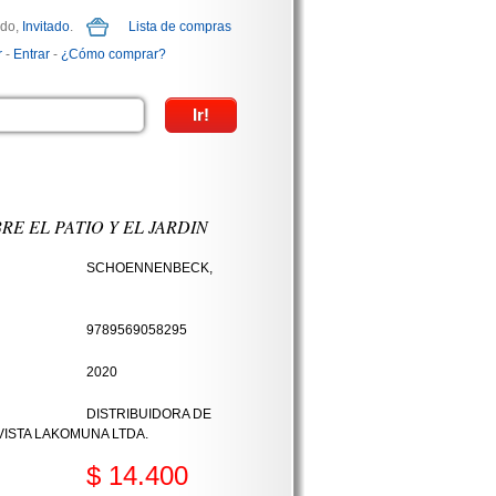
ido,
Invitado
.
Lista de compras
r
-
Entrar
-
¿Cómo comprar?
RE EL PATIO Y EL JARDIN
SCHOENNENBECK,
9789569058295
2020
DISTRIBUIDORA DE
VISTA LAKOMUNA LTDA.
$ 14.400