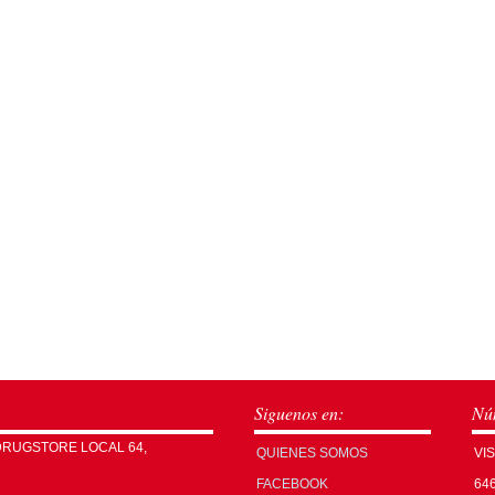
Siguenos en:
Núm
DRUGSTORE LOCAL 64,
QUIENES SOMOS
VI
FACEBOOK
64