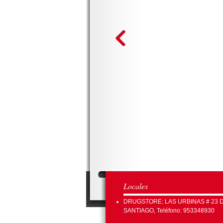
Locales
DRUGSTORE: LAS URBINAS # 23 
SANTIAGO, Teléfono: 953348930