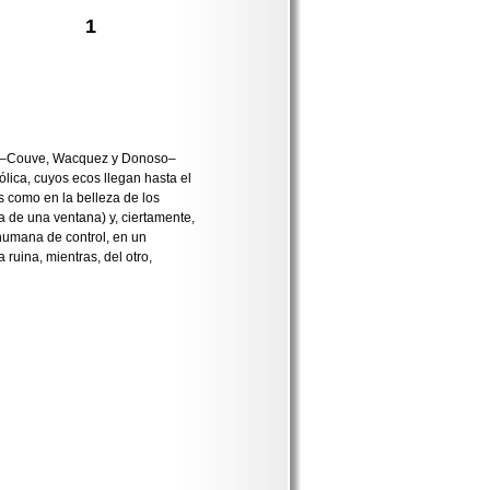
1
ena –Couve, Wacquez y Donoso–
lica, cuyos ecos llegan hasta el
s como en la belleza de los
ta de una ventana) y, ciertamente,
 humana de control, en un
 ruina, mientras, del otro,