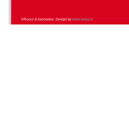
©Rocco & Asociados. Design by
www.ryasa.cl