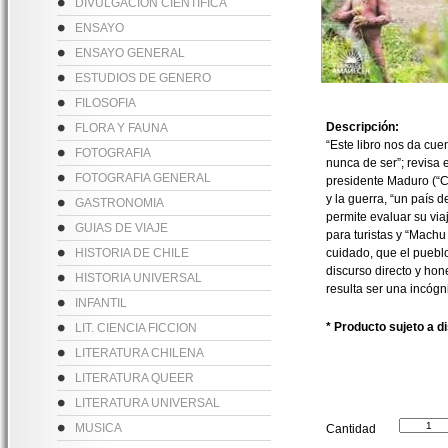
DIVULGACION CIENTIFICA
ENSAYO
ENSAYO GENERAL
ESTUDIOS DE GENERO
FILOSOFIA
Descripción:
FLORA Y FAUNA
“Este libro nos da cu
FOTOGRAFIA
nunca de ser”; revisa
FOTOGRAFIA GENERAL
presidente Maduro (“Ch
y la guerra, “un país 
GASTRONOMIA
permite evaluar su via
GUIAS DE VIAJE
para turistas y “Machu
HISTORIA DE CHILE
cuidado, que el pueblo
discurso directo y ho
HISTORIA UNIVERSAL
resulta ser una incógn
INFANTIL
* Producto sujeto a d
LIT. CIENCIA FICCION
LITERATURA CHILENA
LITERATURA QUEER
LITERATURA UNIVERSAL
MUSICA
Cantidad