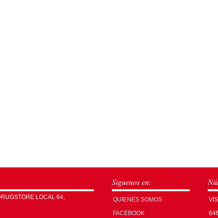
Siguenos en:
Núm
DRUGSTORE LOCAL 64,
QUIENES SOMOS
VI
FACEBOOK
64