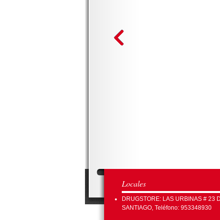
Locales
DRUGSTORE: LAS URBINAS # 23 
SANTIAGO, Teléfono: 953348930