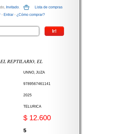
ido,
Invitado
.
Lista de compras
r
-
Entrar
-
¿Cómo comprar?
EL REPTILARIO, EL
UNNO, JUZA
9789567461141
2025
TELURICA
$ 12.600
5