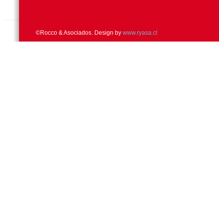
©Rocco & Asociados. Design by
www.ryasa.cl