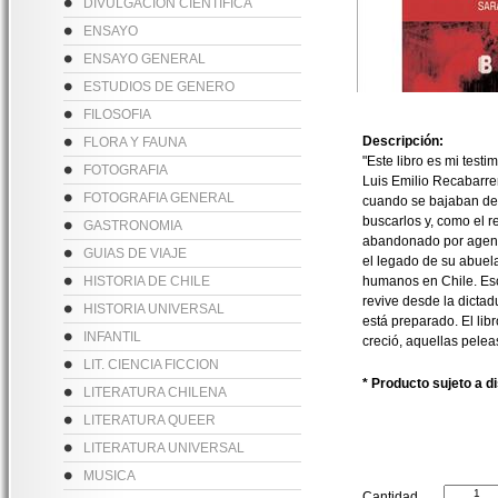
DIVULGACION CIENTIFICA
ENSAYO
ENSAYO GENERAL
ESTUDIOS DE GENERO
FILOSOFIA
Descripción:
FLORA Y FAUNA
"Este libro es mi testi
FOTOGRAFIA
Luis Emilio Recabarre
FOTOGRAFIA GENERAL
cuando se bajaban de u
buscarlos y, como el re
GASTRONOMIA
abandonado por agente
GUIAS DE VIAJE
el legado de su abuel
HISTORIA DE CHILE
humanos en Chile. Escr
revive desde la dictad
HISTORIA UNIVERSAL
está preparado. El lib
INFANTIL
creció, aquellas pele
LIT. CIENCIA FICCION
* Producto sujeto a d
LITERATURA CHILENA
LITERATURA QUEER
LITERATURA UNIVERSAL
MUSICA
Cantidad