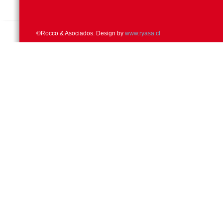
©Rocco & Asociados. Design by
www.ryasa.cl