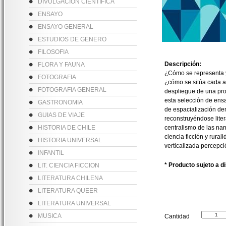
DIVULGACION CIENTIFICA
ENSAYO
ENSAYO GENERAL
ESTUDIOS DE GENERO
FILOSOFIA
Descripción:
FLORA Y FAUNA
¿Cómo se representa y 
FOTOGRAFIA
¿cómo se sitúa cada au
FOTOGRAFIA GENERAL
despliegue de una prop
esta selección de ens
GASTRONOMIA
de espacialización de
GUIAS DE VIAJE
reconstruyéndose liter
HISTORIA DE CHILE
centralismo de las nar
ciencia ficción y rura
HISTORIA UNIVERSAL
verticalizada percepció
INFANTIL
* Producto sujeto a d
LIT. CIENCIA FICCION
LITERATURA CHILENA
LITERATURA QUEER
LITERATURA UNIVERSAL
MUSICA
Cantidad