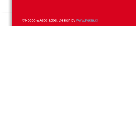
©Rocco & Asociados. Design by
www.ryasa.cl